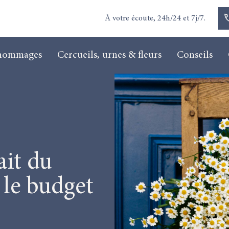
À votre écoute, 24h/24 et 7j/7.
 hommages
Cercueils, urnes & fleurs
Conseils
it du
 le budget