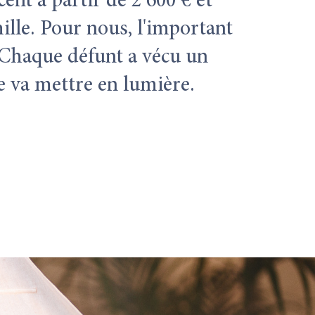
nt à partir de 2 600 € et
lle. Pour nous, l'important
 Chaque défunt a vécu un
 va mettre en lumière.