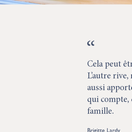
Cela peut êt
L’autre rive
aussi apport
qui compte, 
famille.
Brigitte Lardy