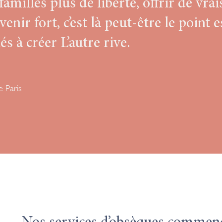
amilles plus de liberté, offrir de vra
enir fort, c’est là peut-être le point e
s à créer L’autre rive.
e Paris