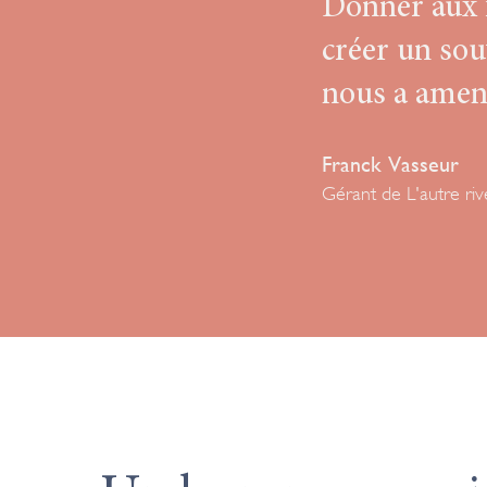
Donner aux f
créer un souv
nous a amené
Franck Vasseur
Gérant de L'autre riv